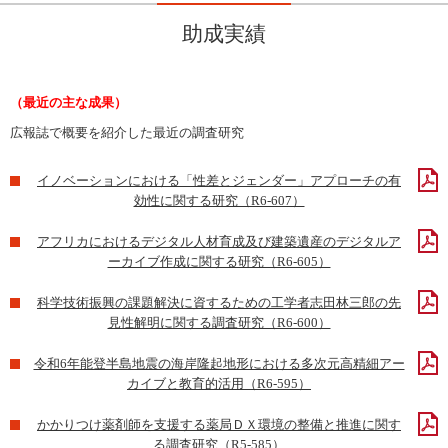
助成実績
（最近の主な成果）
広報誌で概要を紹介した最近の調査研究
イノベーションにおける「性差とジェンダー」アプローチの有
効性に関する研究（R6-607）
アフリカにおけるデジタル人材育成及び建築遺産のデジタルア
ーカイブ作成に関する研究（R6-605）
科学技術振興の課題解決に資するための工学者志田林三郎の先
見性解明に関する調査研究（R6-600）
令和6年能登半島地震の海岸隆起地形における多次元高精細アー
カイブと教育的活用（R6-595）
かかりつけ薬剤師を支援する薬局ＤＸ環境の整備と推進に関す
る調査研究（R5-585）