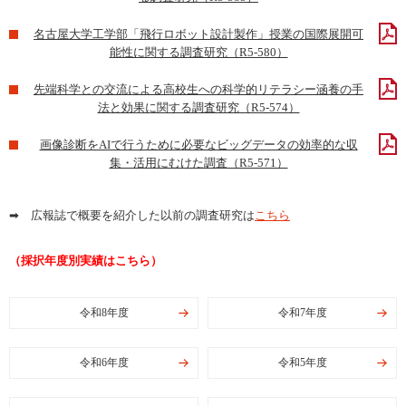
名古屋大学工学部「飛行ロボット設計製作」授業の国際展開可
能性に関する調査研究（R5-580）
先端科学との交流による高校生への科学的リテラシー涵養の手
法と効果に関する調査研究（R5-574）
画像診断をAIで行うために必要なビッグデータの効率的な収
集・活用にむけた調査（R5-571）
➡ 広報誌で概要を紹介した以前の調査研究は
こちら
（採択年度別実績はこちら）
令和8年度
令和7年度
令和6年度
令和5年度